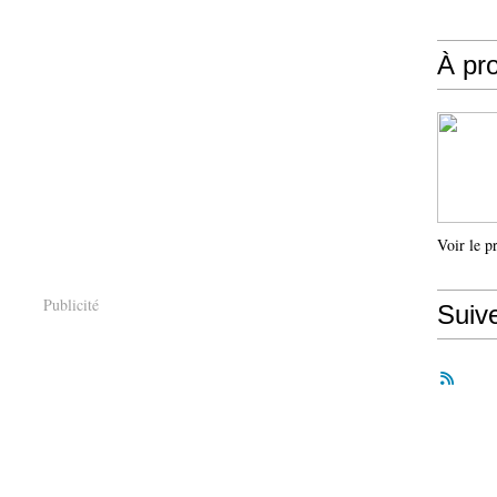
À pr
Voir le p
Publicité
Suiv