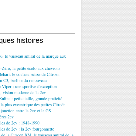
ques histoires
6, le vaisseau amiral de la marque aux
-Zéro, la petite écolo aux chevrons
éhari: le couteau suisse de Citroen
n C3, berline du renouveau
Viper : une sportive d'exception
, vision moderne de la 2cv
lina : petite taille, grande praticité
la plus excentrique des petites Citroën
jonction entre la 2cv et la GS
ères 2cv
les de 2cv : 1948-1990
es de 2cv : la 2cv fourgonnette
e de la Citroën XM, le vaisseau amiral de la