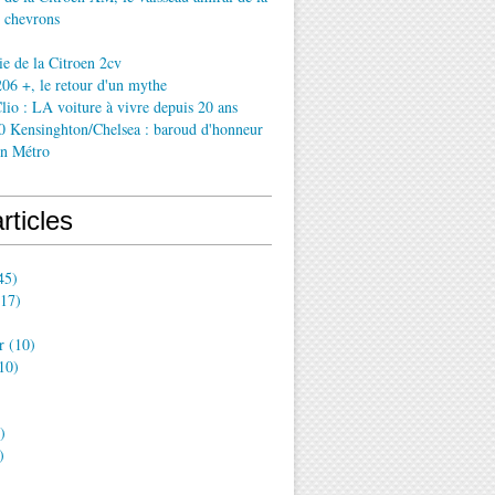
 chevrons
ie de la Citroen 2cv
06 +, le retour d'un mythe
lio : LA voiture à vivre depuis 20 ans
0 Kensinghton/Chelsea : baroud d'honneur
in Métro
rticles
45)
17)
r
(10)
10)
)
)