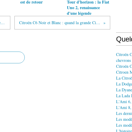
est de retour
Tour d'horizon : la Fiat
Uno 2, renaissance
d'une légende
L'histoire de la Citroën Visa, première d'une longue lignée
Citroën C6 Noir et Blanc : quand la grande Citroën joue les coquettes
Quel
Citroën C
chevrons
Citroën C
Citroen M
La Citroë
La Dodge 
La Dyane
La Lada Ka
L'Ami 6, 
L'Ami 8, 
Les derni
Les modè
Les modèl
L'histoir