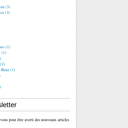
ion
(3)
tos
(3)
meo
(1)
t
(1)
)
(1)
-Benz
(1)
)
)
letter
ous pour être averti des nouveaux articles