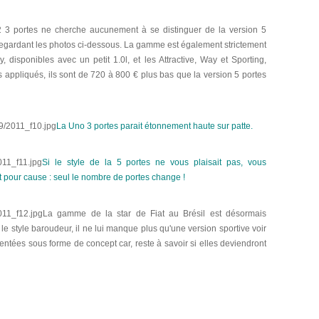
2 3 portes ne cherche aucunement à se distinguer de la version 5
regardant les photos ci-dessous. La gamme est également strictement
, disponibles avec un petit 1.0l, et les Attractive, Way et Sporting,
fs appliqués, ils sont de 720 à 800 € plus bas que la version 5 portes
La Uno 3 portes parait étonnement haute sur patte.
Si le style de la 5 portes ne vous plaisait pas, vous
et pour cause : seul le nombre de portes change !
La gamme de la star de Fiat au Brésil est désormais
le style baroudeur, il ne lui manque plus qu'une version sportive voir
sentées sous forme de concept car, reste à savoir si elles deviendront