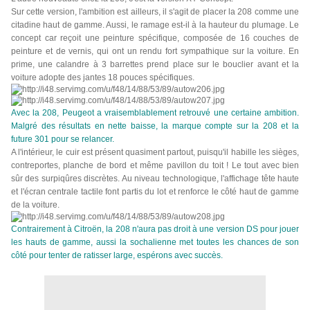
Sur cette version, l'ambition est ailleurs, il s'agit de placer la 208 comme une
citadine haut de gamme. Aussi, le ramage est-il à la hauteur du plumage. Le
concept car reçoit une peinture spécifique, composée de 16 couches de
peinture et de vernis, qui ont un rendu fort sympathique sur la voiture. En
prime, une calandre à 3 barrettes prend place sur le bouclier avant et la
voiture adopte des jantes 18 pouces spécifiques.
Avec la 208, Peugeot a vraisemblablement retrouvé une certaine ambition.
Malgré des résultats en nette baisse, la marque compte sur la 208 et la
future 301 pour se relancer.
A l'intérieur, le cuir est présent quasiment partout, puisqu'il habille les sièges,
contreportes, planche de bord et même pavillon du toit ! Le tout avec bien
sûr des surpiqûres discrètes. Au niveau technologique, l'affichage tête haute
et l'écran centrale tactile font partis du lot et renforce le côté haut de gamme
de la voiture.
Contrairement à Citroën, la 208 n'aura pas droit à une version DS pour jouer
les hauts de gamme, aussi la sochalienne met toutes les chances de son
côté pour tenter de ratisser large, espérons avec succès.