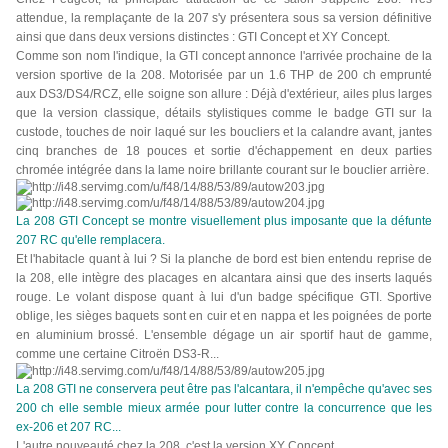
attendue, la remplaçante de la 207 s'y présentera sous sa version définitive
ainsi que dans deux versions distinctes : GTI Concept et XY Concept.
Comme son nom l'indique, la GTI concept annonce l'arrivée prochaine de la
version sportive de la 208. Motorisée par un 1.6 THP de 200 ch emprunté
aux DS3/DS4/RCZ, elle soigne son allure : Déjà d'extérieur, ailes plus larges
que la version classique, détails stylistiques comme le badge GTI sur la
custode, touches de noir laqué sur les boucliers et la calandre avant, jantes
cinq branches de 18 pouces et sortie d'échappement en deux parties
chromée intégrée dans la lame noire brillante courant sur le bouclier arrière.
La 208 GTI Concept se montre visuellement plus imposante que la défunte
207 RC qu'elle remplacera.
Et l'habitacle quant à lui ? Si la planche de bord est bien entendu reprise de
la 208, elle intègre des placages en alcantara ainsi que des inserts laqués
rouge. Le volant dispose quant à lui d'un badge spécifique GTI. Sportive
oblige, les sièges baquets sont en cuir et en nappa et les poignées de porte
en aluminium brossé. L'ensemble dégage un air sportif haut de gamme,
comme une certaine Citroën DS3-R...
La 208 GTI ne conservera peut être pas l'alcantara, il n'empêche qu'avec ses
200 ch elle semble mieux armée pour lutter contre la concurrence que les
ex-206 et 207 RC...
L'autre nouveauté chez la 208, c'est la version XY Concept.