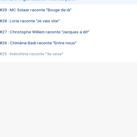
#29 : MC Solaar raconte "Bouge de là"
28 : Lorie raconte "Je vais vite"
#27 : Christophe Willem raconte "Jacques a dit"
#26 : Chimène Badi raconte "Entre nous"
#25 : Indochine raconte "3e sexe"
#24 : Zaho raconte "C'est chelou"
#23 : Patrick Bruel raconte "Au café des délices"
#22 : Kyo raconte "Le chemin"
#21 : Nolwenn Leroy raconte "Cassé"
#20 : Patrick Hernandez raconte "Born to be alive"
#19 : Lorie raconte "Près de moi"
#18 : Michael Jones raconte "A nos actes manqués" (avec Jean-Jacque