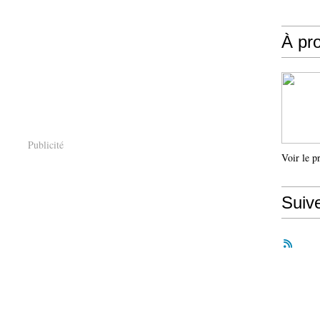
À pr
Publicité
Voir le p
Suiv