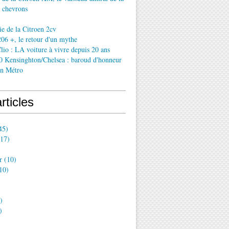
 chevrons
ie de la Citroen 2cv
06 +, le retour d'un mythe
lio : LA voiture à vivre depuis 20 ans
0 Kensinghton/Chelsea : baroud d'honneur
in Métro
rticles
45)
17)
r
(10)
10)
)
)