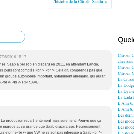
L'histoire de la Citroën Xantia
Quel
Citroën C
7/06/2019 15:17
chevrons
rise. Saab a bel et bien disparu en 2011, en attendant Lancia,
Citroën C
 les jours sont comptés.<br /> <br /> Cela dit, comprends pas que
Citroen M
e un groupe automobile important, notamment allemand, qui aurait
La Citroë
.<br /> <br /> RIP SAAB.
La Dodge 
La Dyane
La Lada Ka
L'Ami 6, 
L'Ami 8, 
Les derni
Les modè
> La production repart lentement mais surement. Pourvu que ça
Les modèl
ne marque aussi grande que Saab disparaisse. Heureusement
L'histoir
 suis étonné<br /> que VW ne se soit pas intéressé à Saab.<br />