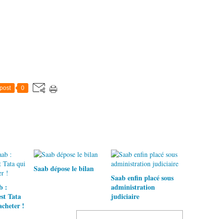
post
0
Saab dépose le bilan
Saab enfin placé sous
b :
administration
st Tata
judiciaire
acheter !