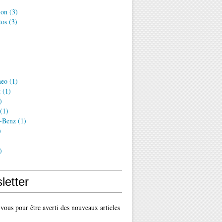
ion
(3)
tos
(3)
meo
(1)
t
(1)
)
(1)
-Benz
(1)
)
)
letter
ous pour être averti des nouveaux articles