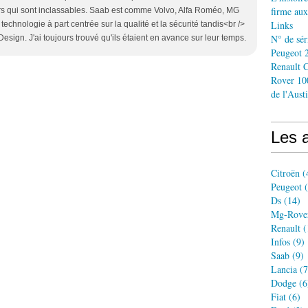
firme aux
eurs qui sont inclassables. Saab est comme Volvo, Alfa Roméo, MG
Links
technologie à part centrée sur la qualité et la sécurité tandis<br />
N° de sér
Design. J'ai toujours trouvé qu'ils étaient en avance sur leur temps.
Peugeot 2
Renault C
Rover 10
de l'Aust
Les a
Citroën
(
Peugeot
(
Ds
(14)
Mg-Rove
Renault
(
Infos
(9)
Saab
(9)
Lancia
(7
Dodge
(6
Fiat
(6)