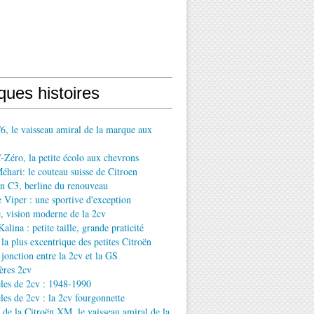
ques histoires
6, le vaisseau amiral de la marque aux
-Zéro, la petite écolo aux chevrons
éhari: le couteau suisse de Citroen
n C3, berline du renouveau
Viper : une sportive d'exception
, vision moderne de la 2cv
lina : petite taille, grande praticité
la plus excentrique des petites Citroën
jonction entre la 2cv et la GS
ères 2cv
les de 2cv : 1948-1990
es de 2cv : la 2cv fourgonnette
e de la Citroën XM, le vaisseau amiral de la