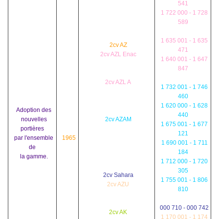
541
1 722 000 - 1 728
589
1 635 001 - 1 635
2cv AZ
471
2cv AZL Enac
1 640 001 - 1 647
847
2cv AZL A
1 732 001 - 1 746
460
1 620 000 - 1 628
Adoption des
440
nouvelles
2cv AZAM
1 675 001 - 1 677
portières
121
par l'ensemble
1965
1 690 001 - 1 711
de
184
la gamme.
1 712 000 - 1 720
305
2cv Sahara
1 755 001 - 1 806
2cv AZU
810
000 710 - 000 742
2cv AK
1 170 001 - 1 174