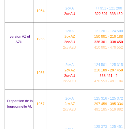
2cv A
77 951 - 121 200
1954
2cv AU
322 501 -338 450
2cv A
121 201 - 124 500
version AZ et
2cv AZ
150 001 - 210 188
1955
AZU
2cv AU
338 301 - 338 450
2cv AZU
410 001 - 470 552
2cv A
124 501 - 125 315
2cv AZ
210 189 - 297 458
1956
2cv AU
338 451 - ?
2cv AZU
470 553 - 491 184
2cv A
125 316 - 125 372
Disparition de la
1957
2cv AZ
297 459 - 395 334
fourgonnette AU
2cv AZU
491 185 - 519 882
125 373 - 125 451