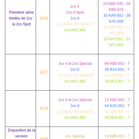
03 KB5 635 - 05
2cv 4
KB0 623
Première série
2cv 4 Spot
30 KA9 001 - 38
limitée de 2cv :
1976
2cv 6
KA3 000
la 2cv Spot
2cv AZU 250 Série B
00 AP0 001 - 01
2cv AKS 400
AP3 000
00 AP0 001 - 01
AP3 000
2cv 4 et 2cv Spécial
06 KB0 001 - ?
2cv 6
38 KA3 001 - ?
1977
2cv AZU 250 Série B
01 AP3 001 - ?
2cv AKS 400
18 AK3 001 - ?
2cv 4 et 2cv Spécial
12 KB3 001 - ?
2cv 6
44 KA5 001 - ?
1978
2cv AZU 250 Série B
01 AP6 001 - ?
2cv AKS 400
20 AK6 001 - ?
Disparition de la
version
2cv Spécial
18 KB6 001 - ?