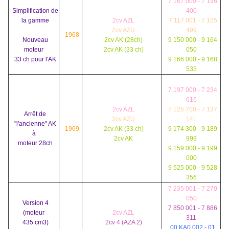
7 167 000 - 7 196
Simplification de
400
la gamme
2cv AZL
7 117 001 - 7 125
2cv AZU
499
1968
Nouveau
2cv AK (28ch)
9 150 000 - 9 164
moteur
2cv AK (33 ch)
050
33 ch pour l'AK
9 166 000 - 9 168
535
7 197 000 - 7 234
616
2cv AZL
7 125 700 - 7 137
Arrêt de
2cv AZU
141
"l'ancienne" AK
1969
2cv AK (33 ch)
9 174 300 - 9 189
à
2cv AK
999
moteur 28ch
9 159 000 - 9 199
000
9 525 000 - 9 528
356
7 235 001 - 7 270
050
Version 4
7 850 001 - 7 886
(moteur
2cv AZL
311
435 cm3)
2cv 4 (AZA 2)
00 KA0 002 - 01