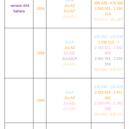
2cv A
395 335 - 478 000
version 4X4
2cv AZ
1958
1 000 001 - 1 030
Sahara
2cv AZ*
214
2cv AZU
519 823 - 551 967
125 452 - 125 539
2cv A
1 030 215 - ?
2cv AZ
2 350 001 - 2 352
1959
2cv AZL
809
2cv AZLP
2 001 701 - 2 250
2cv AZU
554
589 860 - 636 247
125 540 - 125 570
2cv A
2 352 810 - 2 472
2cv AZ
482
1960
2cv AZL
2 250 545 - 2 265
2cv AZU
599
589 860 - 636 247