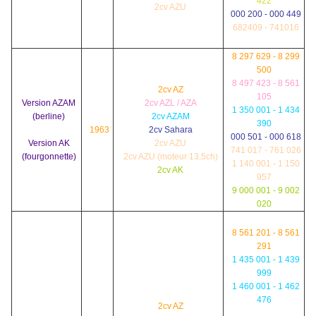
422
2cv AZU
000 200 - 000 449
682409 - 741016
8 297 629 - 8 299
500
8 497 423 - 8 561
2cv AZ
105
Version AZAM
2cv AZL / AZA
1 350 001 - 1 434
(berline)
2cv AZAM
390
1963
2cv Sahara
000 501 - 000 618
Version AK
2cv AZU
741 017 - 761 026
(fourgonnette)
2cv AZU (moteur 13,5ch)
1 140 001 - 1 150
2cv AK
957
9 000 001 - 9 002
020
8 561 201 - 8 561
291
1 435 001 - 1 439
999
1 460 001 - 1 462
476
2cv AZ