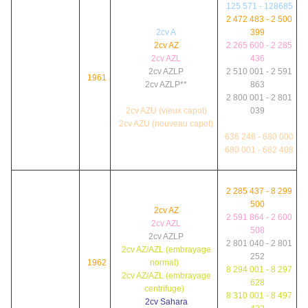
125 571 - 128685
2 472 483 - 2 500
2cv A
399
2cv AZ
2 265 600 - 2 285
2cv AZL
436
2cv AZLP
2 510 001 - 2 591
1961
2cv AZLP**
863
2cv Sahara
2 800 001 - 2 801
2cv AZU (vieux capot)
039
2cv AZU (nouveau capot)
000 001 - 000 199
636 248 - 680 000
680 001 - 682 408
2 285 437 - 8 299
500
2cv AZ
2 591 864 - 2 600
2cv AZL
508
2cv AZLP
2 801 040 - 2 801
2cv AZ/AZL (embrayage
252
1962
normal)
8 294 001 - 8 297
2cv AZ/AZL (embrayage
628
centrifuge)
8 310 001 - 8 497
2cv Sahara