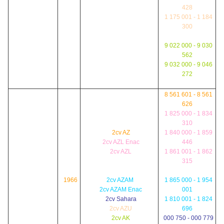
428
1 175 001 - 1 184
300
9 022 000 - 9 030
562
9 032 000 - 9 046
272
8 561 601 - 8 561
626
1 825 000 - 1 834
310
2cv AZ
1 840 000 - 1 859
2cv AZL Enac
446
2cv AZL
1 861 001 - 1 862
315
1966
2cv AZAM
1 865 000 - 1 954
2cv AZAM Enac
001
2cv Sahara
1 810 001 - 1 824
2cv AZU
696
2cv AK
000 750 - 000 779