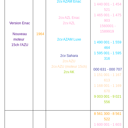
2cv AZAM Enac
1 440 001 - 1 454
521
1 465 001 - 1 475
2cv AZL Enac
903
Version Enac
2cv AZL
1560001 -
1589919
Nouveau
1964
moteur
2cv AZAM Luxe
1 490 001 - 1 559
15ch l'AZU
464
1 595 001 - 1 595
2cv Sahara
316
2cv AZU
2cv AZU (moteur 15ch)
000 631 - 000 707
2cv AK
1 151 001 - 1 167
613
1 168 001 - 1 169
670
9 003 001 - 9 021
556
8 561 300 - 8 561
522
1 600 001 - 1 603