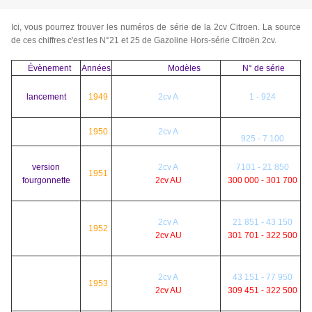
Ici, vous pourrez trouver les numéros de série de la 2cv Citroen. La source
de ces chiffres c'est les N°21 et 25 de Gazoline Hors-série Citroën 2cv.
Évènement
Années
Modèles
N° de série
lancement
1949
2cv A
1 - 924
1950
2cv A
925 - 7 100
version
2cv A
7101 - 21 850
1951
fourgonnette
2cv AU
300 000 - 301 700
2cv A
21 851 - 43 150
1952
2cv AU
301 701 - 322 500
2cv A
43 151 - 77 950
1953
2cv AU
309 451 - 322 500