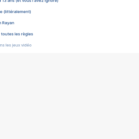
 a 13 ans (et vous l'avez ignoré)
e (littéralement)
im Rayan
 toutes les règles
s les jeux vidéo
us choquant de Rockstar ? - Le scandale BULLY
e plus moche de Steam
du RÊVE tourne au CAUCHEMAR
pendant 8 heures
it… à tort
umiliés par un jeu vidéo
ire - Final Fantasy 8
ti un empire - Age of Empires