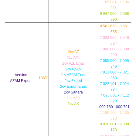
1 185 001 - 1 196
011
9 047 000 - 9 068
890
8 561 630 - 8 561
655
7 028 000 - 7 046
624
7 000 000 - 7 009
2cv AZ
299
2cv AZL
7 055 000 - 7 095
2cv AZL Enac
346
2cv AZAM
7 012 000 - 7 021
Version
2cv AZAM Enac
1967
960
AZAM Export
2cv Export
7 022 101 - 7 024
2cv Export Enac
784
2cv Sahara
7 095 601 - 7 112
2cv AZU
929
2cv AK
000 780 - 000 791
1 196 100 - 1 205
613
9 070 001 - 9 089
170