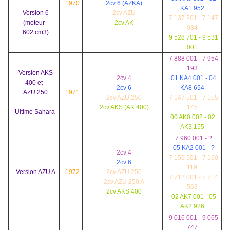
1970
2cv 6 (AZKA)
KA1 952
Version 6
2cv AZU
7 137 201 - 7 147
(moteur
2cv AK
034
602 cm3)
9 528 701 - 9 531
001
7 888 001 - 7 954
193
Version AKS
2cv 4
01 KA4 001 - 04
400 et
2cv 6
KA8 654
AZU 250
1971
2cv AZU 250
7 147 501 - 7 155
2cv AKS (AK 400)
145
Ultime Sahara
2cv Sahara (?)
00 AK0 002 - 02
AK3 155
7 960 001 - ?
05 KA2 001 - ?
2cv 4
7 156 501 - 7 160
2cv 6
119
Version AZU A
1972
2cv AZU 250
7 712 001 - 7 714
2cv AZU 250 A
563
2cv AKS 400
02 AK7 001 - 05
AK2 926
9 016 001 - 9 065
747