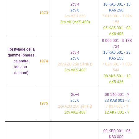
2cv 4
10 KA5 001 - 15
2cv 6
KA6 290
1973
2cv AZU 250
7 815 001 - 7 824
2cv AK (AKS 400)
156
05 KA5 001 - 08
AK6 495
9 066 001 - 9 138
724
Restylage de la
2cv 4
15 KA6 501 - 23
gamme (phares,
2cv 6
KA5 155
calandre,
1974
2cv AZU 250 Série B
7 824 501 - 7 835
tableau
2cv AKS 400
544
de bord)
08 AK6 501 - 12
AK5 436
2cv4
09 140 001 -
?
2cv 6
23 KA8 001 - ?
1975
2cv AZU 250 série B
7 837 001 - ?
2cv AKS 400
12 AK7 001 - ?
00 KB0 001 - 06
KB3 000