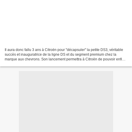
Il aura donc fallu 3 ans à Citroën pour "décapsuler" la petite DS3, véritable
succès et inauguratrice de la ligne DS et du segment premium chez la
marque aux chevrons. Son lancement permettra à Citroën de pouvoir enfin
offrir une remplaçante à l'ingénieuse...