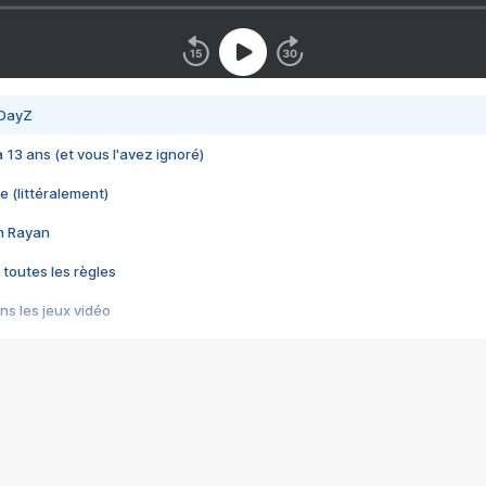
 DayZ
 a 13 ans (et vous l'avez ignoré)
e (littéralement)
im Rayan
 toutes les règles
s les jeux vidéo
us choquant de Rockstar ? - Le scandale BULLY
e plus moche de Steam
du RÊVE tourne au CAUCHEMAR
pendant 8 heures