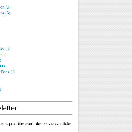
ion
(3)
tos
(3)
meo
(1)
t
(1)
)
(1)
-Benz
(1)
)
)
letter
ous pour être averti des nouveaux articles