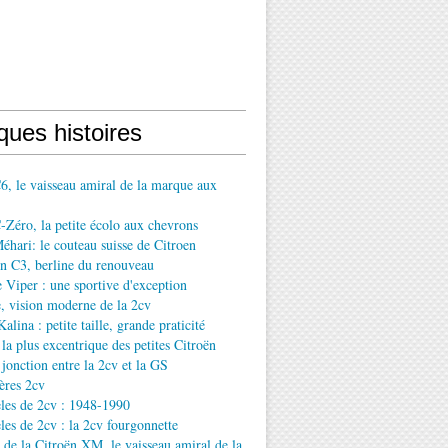
ques histoires
6, le vaisseau amiral de la marque aux
-Zéro, la petite écolo aux chevrons
éhari: le couteau suisse de Citroen
n C3, berline du renouveau
Viper : une sportive d'exception
, vision moderne de la 2cv
lina : petite taille, grande praticité
la plus excentrique des petites Citroën
jonction entre la 2cv et la GS
ères 2cv
les de 2cv : 1948-1990
es de 2cv : la 2cv fourgonnette
e de la Citroën XM, le vaisseau amiral de la