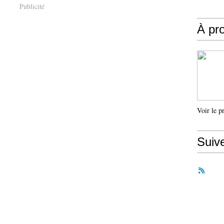
Publicité
À pr
Voir le p
Suiv