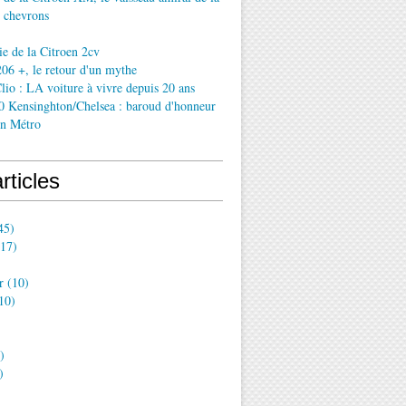
 chevrons
ie de la Citroen 2cv
06 +, le retour d'un mythe
lio : LA voiture à vivre depuis 20 ans
0 Kensinghton/Chelsea : baroud d'honneur
in Métro
rticles
45)
17)
r
(10)
10)
)
)