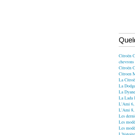
Quel
Citroën C
chevrons
Citroën C
Citroen M
La Citroë
La Dodge 
La Dyane
La Lada Ka
L'Ami 6, 
L'Ami 8, 
Les derni
Les modè
Les modèl
L'histoir