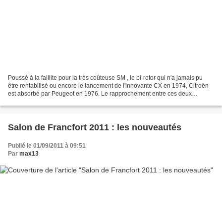
Poussé à la faillite pour la très coûteuse SM , le bi-rotor qui n'a jamais pu
être rentabilisé ou encore le lancement de l'innovante CX en 1974, Citroën
est absorbé par Peugeot en 1976. Le rapprochement entre ces deux
constructeurs que tout oppose laisse...
Salon de Francfort 2011 : les nouveautés
Publié le 01/09/2011 à 09:51
Par
max13