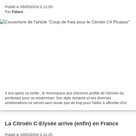
Publié le 09/05/2016 à 12:05
Par
Futura
3 ans après sa sortie , le monospace aux chevrons profite de l'arrivée du
printemps pour se moderniser. Son style remanié et ses diverses
améliorations ne seront sans doute pas de trop pour l'aider à affronter d'ici
quelques mois le redoutable Renault...
La Citroën C-Elysée arrive (enfin) en France
Publié le 20/03/2016 à 11:25