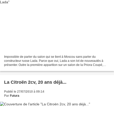
Impossible de parler du salon qui se tient à Moscou sans parler du
constructeur russe Lada. Parce que oui, Lada a son lot de nouveautés à
présenter. Outre la première apparition sur un salon de la Priora Coupé,
Lada présente 3 nouveautés, j'ai nommé les...
La Citroën 2cv, 20 ans déjà...
Publié le 27/07/2010 à 09:14
Par
Futura