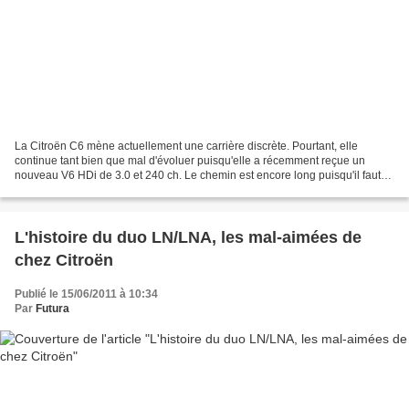
La Citroën C6 mène actuellement une carrière discrète. Pourtant, elle
continue tant bien que mal d'évoluer puisqu'elle a récemment reçue un
nouveau V6 HDi de 3.0 et 240 ch. Le chemin est encore long puisqu'il faut
qu'elle tienne jusqu'en 2012 ! Apparemment...
L'histoire du duo LN/LNA, les mal-aimées de
chez Citroën
Publié le 15/06/2011 à 10:34
Par
Futura