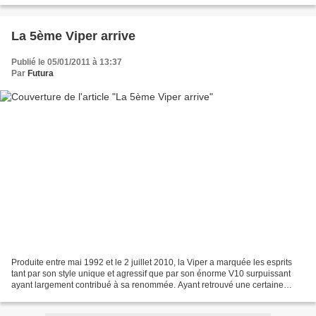
La 5ème Viper arrive
Publié le 05/01/2011 à 13:37
Par
Futura
Produite entre mai 1992 et le 2 juillet 2010, la Viper a marquée les esprits
tant par son style unique et agressif que par son énorme V10 surpuissant
ayant largement contribué à sa renommée. Ayant retrouvé une certaine
vitalité, Dodge songe donc à faire...