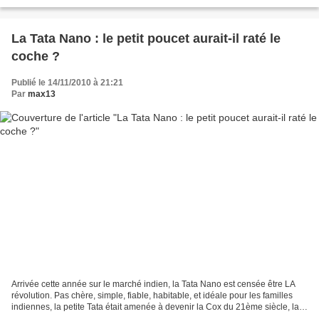
Uno va devenir LA star...
La Tata Nano : le petit poucet aurait-il raté le
coche ?
Publié le 14/11/2010 à 21:21
Par
max13
Arrivée cette année sur le marché indien, la Tata Nano est censée être LA
révolution. Pas chère, simple, fiable, habitable, et idéale pour les familles
indiennes, la petite Tata était amenée à devenir la Cox du 21ème siècle, la
2cv indienne, et j'en passe...