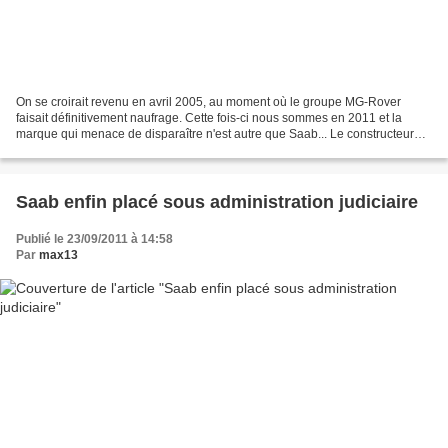
On se croirait revenu en avril 2005, au moment où le groupe MG-Rover
faisait définitivement naufrage. Cette fois-ci nous sommes en 2011 et la
marque qui menace de disparaître n'est autre que Saab... Le constructeur
suédois avait plus d'une fois échappé...
Saab enfin placé sous administration judiciaire
Publié le 23/09/2011 à 14:58
Par
max13