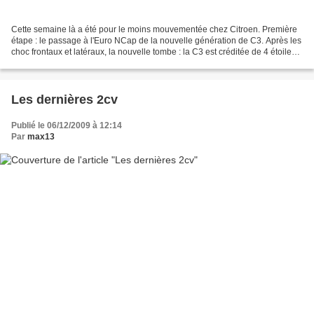
Cette semaine là a été pour le moins mouvementée chez Citroen. Première
étape : le passage à l'Euro NCap de la nouvelle génération de C3. Après les
choc frontaux et latéraux, la nouvelle tombe : la C3 est créditée de 4 étoiles.
Pourquoi pas 5 ? Tout simplement...
Les dernières 2cv
Publié le 06/12/2009 à 12:14
Par
max13