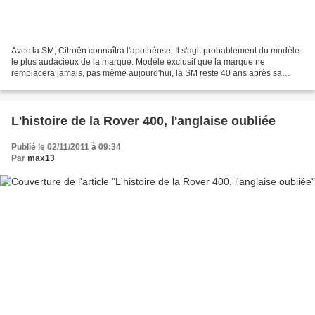
Avec la SM, Citroën connaîtra l'apothéose. Il s'agit probablement du modèle
le plus audacieux de la marque. Modèle exclusif que la marque ne
remplacera jamais, pas même aujourd'hui, la SM reste 40 ans après sa
naissance le symbole de l'âge d'or de Citroën....
L'histoire de la Rover 400, l'anglaise oubliée
Publié le 02/11/2011 à 09:34
Par
max13