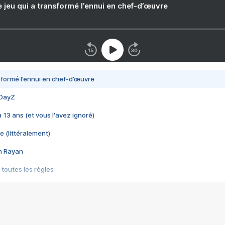
e jeu qui a transformé l’ennui en chef-d’œuvre
nsformé l’ennui en chef-d’œuvre
 DayZ
 a 13 ans (et vous l'avez ignoré)
e (littéralement)
im Rayan
 toutes les règles
s les jeux vidéo
us choquant de Rockstar ? - Le scandale BULLY
e plus moche de Steam