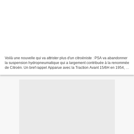
Voilà une nouvelle qui va attrister plus d'un citroëniste : PSA va abandonner
la suspension hydropneumatique qui a largement contribuée à la renommée
de Citroën. Un bref rappel Apparue avec la Traction Avant 15/6H en 1954, la
fameuse suspension hydropneumatique...