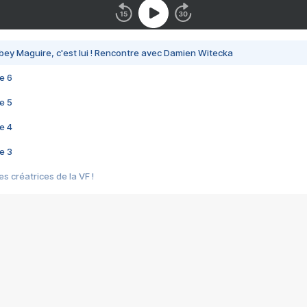
bey Maguire, c'est lui ! Rencontre avec Damien Witecka
e 6
e 5
e 4
e 3
s créatrices de la VF !
e 2
e 1
e Mektoub My Love arrive enfin ! Rencontre avec Shaïn Boumedine et Sal
i : après Toni en famille
elle réalise le bouleversant Dites lui que je l'aime