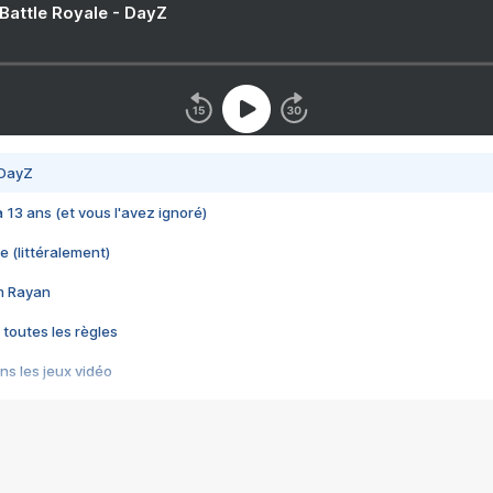
 Battle Royale - DayZ
 DayZ
 a 13 ans (et vous l'avez ignoré)
e (littéralement)
im Rayan
 toutes les règles
s les jeux vidéo
us choquant de Rockstar ? - Le scandale BULLY
e plus moche de Steam
du RÊVE tourne au CAUCHEMAR