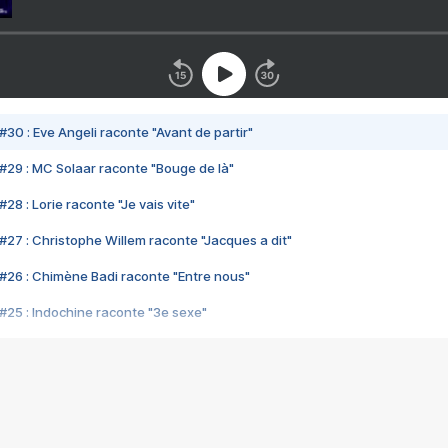
#30 : Eve Angeli raconte "Avant de partir"
#29 : MC Solaar raconte "Bouge de là"
28 : Lorie raconte "Je vais vite"
#27 : Christophe Willem raconte "Jacques a dit"
#26 : Chimène Badi raconte "Entre nous"
#25 : Indochine raconte "3e sexe"
#24 : Zaho raconte "C'est chelou"
#23 : Patrick Bruel raconte "Au café des délices"
#22 : Kyo raconte "Le chemin"